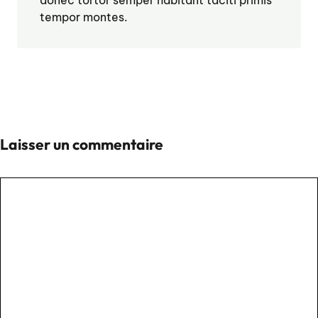
donec tortor semper habitant taciti primis
tempor montes.
Laisser un commentaire
Commentaire